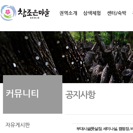
권역소개
삼색체험
센터/숙박
공지사항
부대시설(풋살장, 세미나실, 캠핑장, 