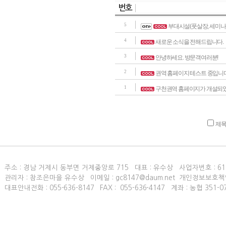
번호
5
부대시설(풋살장, 세미나실
4
새로운 소식을 전해드립니다.
3
안녕하세요. 방문객여러분!
2
권역 홈페이지 테스트 중입니다
1
구천권역 홈페이지가 개설되
제
주소 : 경남 거제시 동부면 거제중앙로 715 대표 : 유수상 사업자번호 :
61
관리자 : 참조은마을 유수상 이메일 : gc8147@daum.net 개인정보보호책
대표안내전화 :
055-636-8147
FAX :
055-636-4147
계좌 : 농협 351-