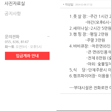
작성일 :
2014-12-06 17:52
1.풋 살 장: -주간 1시간
-야간(오후6시~9시
2.세미나실:-2시간 5만원
3.캠 핑 장: -평일 2만원
-주말 3만원
4.바비큐장: -작은면(6인
-큰 면(6인용 테이블
-전체 8만원 (숯불
-야외: 숯불일체 
5,식 당:-단체주문시 이
6.캠프파이어장- 이용을
---부대시설은 전화로만 