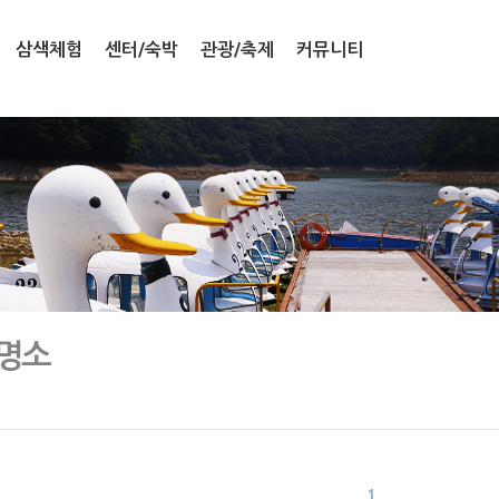
삼색체험
센터/숙박
관광/축제
커뮤니티
명소
1