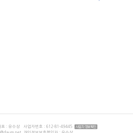
대표 : 유수상 사업자번호 :
612-81-49445
7@daum.net 개인정보보호책임자 : 유수상